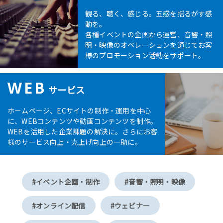
観る、聴く、感じる。五感を揺るがす感
動を。
各種イベントの企画から運営、音響・照
明・映像のオペレーションを通じてお客
様のプロモーション活動をサポート。
WEB
サービス
ホームページ、ECサイトの制作・運用を中心
に、WEBコンテンツや動画コンテンツを制作。
WEBを活用した企業課題の解決に。さらにお客
様のサービス向上・売上げ向上の一助に。
#イベント企画・制作
#音響・照明・映像
#オンライン配信
#ウェビナー