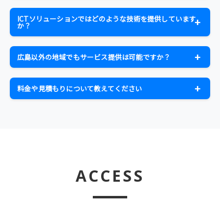
ホームページ、ECサイトの制作・運用を中心に、WEBシ
ト、ディナーショー、学会、企業イベント、販促イベン
ステム開発、アプリ開発、WEBコンテンツ制作、動画制
トなど、あらゆるシーンのイベントをサポートします。
ICTソリューションではどのような技術を提供しています
作、デジタルサイネージまで対応しています。業務効率
か？
化や顧客体験の向上を重視した、使いやすく成果につな
最新のIoT機器、ネットワーク、Cloud基盤を活用したソ
がるプロダクトを設計します。
リューションを提供しています。顔認証体温検知システ
広島以外の地域でもサービス提供は可能ですか？
ム、デジタルサイネージ、各種センサーとクラウド連
はい、可能です。特にイベントサービスでは全国対応し
携、音響・照明システム設計、映像配信システム設計な
ており、機材レンタルや技術スタッフ派遣も含めて、お客
ど、お客様の新事業・新サービス、地域活性化をサポー
料金や見積もりについて教えてください
様のご要望に応じて対応いたします。WEBサービスやICT
トします。
サービス内容や規模により料金が異なりますので、まず
ソリューションについては、リモートでの対応も可能で
はお気軽にお問い合わせください。お客様のご要望をお
す。
聞きし、最適なプランをご提案いたします。無料相談も
承っております。
ACCESS