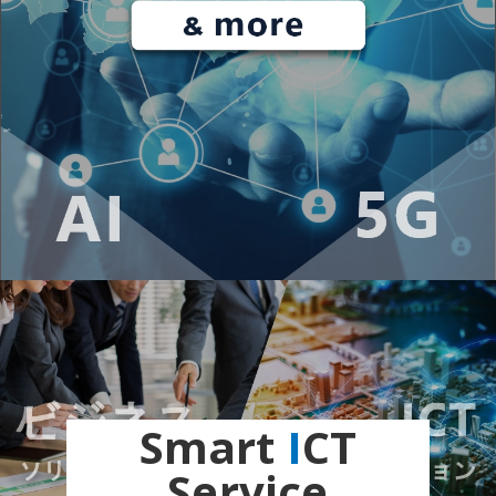
Smart
I
CT
Service