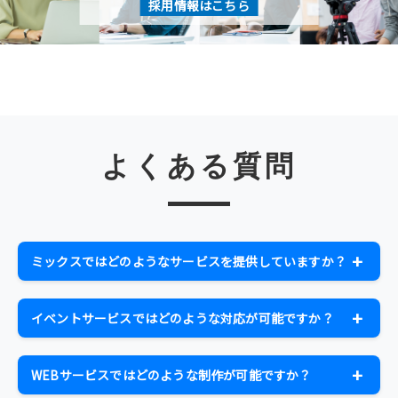
採用情報はこちら
よくある質問
ミックスではどのようなサービスを提供していますか？
ミックスでは、ICTソリューション、イベント企画・制
作、WEBサービス、ビジネスソリューションの4つの主要
イベントサービスではどのような対応が可能ですか？
事業を展開しています。音響・照明・映像からホームペ
イベントの企画・制作・実施、音響・照明・映像のオペ
ージ制作、AR技術、デジタルサイネージ、ウェビナー、
レート、機材レンタル、技術スタッフ派遣、WEB配信・
オンライン配信まで、お客様のニーズに応じた総合的なソ
WEBサービスではどのような制作が可能ですか？
オンライン配信まで幅広く対応しています。コンサー
リューションを提供しています。