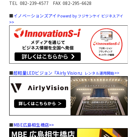
TEL
082-239-4577
FAX 082-295-6628
■
イノベーションズアイ
Powerd by フジサンケイ ビジネスアイ
>>
■
超軽量LEDビジョン『Airly Vision』
>>
レンタル運⽤開始
■
MBE広島相生橋店>>