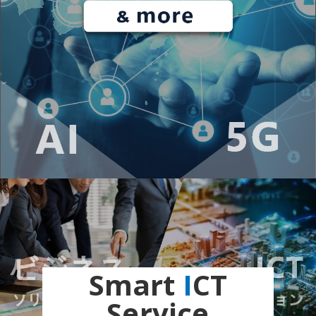
Smart
I
CT
Service