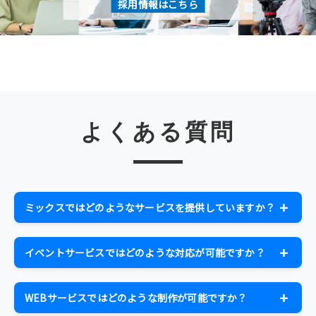
採用情報はこちら
よくある質問
ミックスではどのようなサービスを提供していますか？
ミックスでは、ICTソリューション、イベント企画・制
作、WEBサービス、ビジネスソリューションの4つの主要
イベントサービスではどのような対応が可能ですか？
事業を展開しています。音響・照明・映像からホームペ
イベントの企画・制作・実施、音響・照明・映像のオペ
ージ制作、AR技術、デジタルサイネージ、ウェビナー、
レート、機材レンタル、技術スタッフ派遣、WEB配信・
オンライン配信まで、お客様のニーズに応じた総合的なソ
WEBサービスではどのような制作が可能ですか？
オンライン配信まで幅広く対応しています。コンサー
リューションを提供しています。