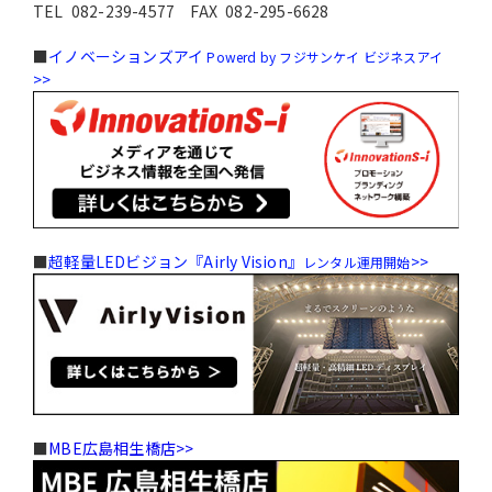
TEL
082-239-4577
FAX 082-295-6628
■
イノベーションズアイ
Powerd by フジサンケイ ビジネスアイ
>>
■
超軽量LEDビジョン『Airly Vision』
>>
レンタル運⽤開始
■
MBE広島相生橋店>>