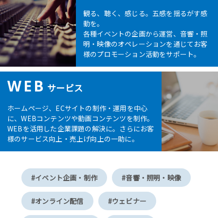
観る、聴く、感じる。五感を揺るがす感
動を。
各種イベントの企画から運営、音響・照
明・映像のオペレーションを通じてお客
様のプロモーション活動をサポート。
WEB
サービス
ホームページ、ECサイトの制作・運用を中心
に、WEBコンテンツや動画コンテンツを制作。
WEBを活用した企業課題の解決に。さらにお客
様のサービス向上・売上げ向上の一助に。
#イベント企画・制作
#音響・照明・映像
#オンライン配信
#ウェビナー