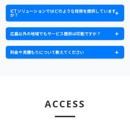
ホームページ、ECサイトの制作・運用を中心に、WEBシ
ト、ディナーショー、学会、企業イベント、販促イベン
ステム開発、アプリ開発、WEBコンテンツ制作、動画制
トなど、あらゆるシーンのイベントをサポートします。
ICTソリューションではどのような技術を提供しています
作、デジタルサイネージまで対応しています。業務効率
か？
化や顧客体験の向上を重視した、使いやすく成果につな
最新のIoT機器、ネットワーク、Cloud基盤を活用したソ
がるプロダクトを設計します。
リューションを提供しています。顔認証体温検知システ
広島以外の地域でもサービス提供は可能ですか？
ム、デジタルサイネージ、各種センサーとクラウド連
はい、可能です。特にイベントサービスでは全国対応し
携、音響・照明システム設計、映像配信システム設計な
ており、機材レンタルや技術スタッフ派遣も含めて、お客
ど、お客様の新事業・新サービス、地域活性化をサポー
料金や見積もりについて教えてください
様のご要望に応じて対応いたします。WEBサービスやICT
トします。
サービス内容や規模により料金が異なりますので、まず
ソリューションについては、リモートでの対応も可能で
はお気軽にお問い合わせください。お客様のご要望をお
す。
聞きし、最適なプランをご提案いたします。無料相談も
承っております。
ACCESS